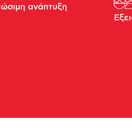
12
ιώσιμη ανάπτυξη
Εξει
εμπορικά πάρκα
3
κέντρα logistics νέας γενιά
15