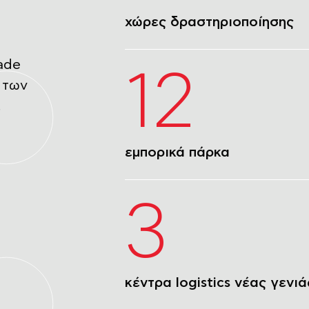
εμπορικά πάρκα
ade
3
ι των
.
κέντρα logistics νέας γενιά
15
ακίνητα