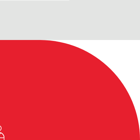
0+
ακινήτων