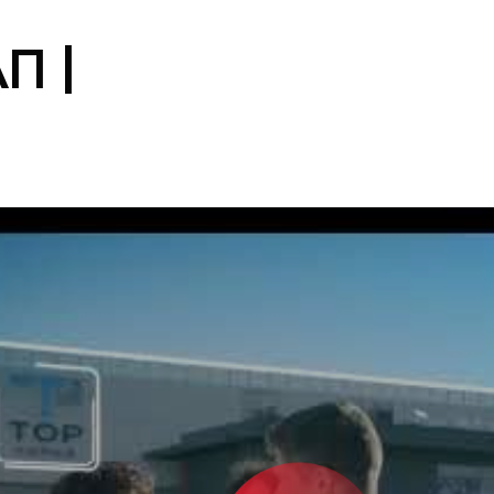
ακίνητα
Π |
€50
εκατ. αξία χαρτοφυλακίου 