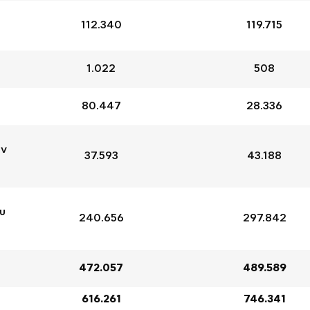
112.340
119.715
1.022
508
80.447
28.336
ων
37.593
43.188
υ
240.656
297.842
472.057
489.589
616.261
746.341