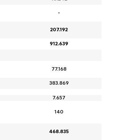
-
207.192
912.639
77.168
383.869
7.657
140
468.835