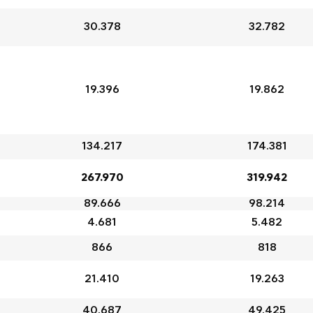
30.378
32.782
19.396
19.862
134.217
174.381
267.970
319.942
89.666
98.214
4.681
5.482
866
818
21.410
19.263
40.687
49.425