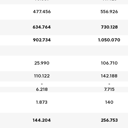
477.456
556.926
634.764
730.128
902.734
1.050.070
25.990
106.710
110.122
142.188
-
-
6.218
7.715
1.873
140
144.204
256.753