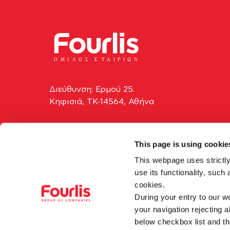
ΟΜΙ
Λ
Ο
Σ Ε
Τ
ΑΙΡΙΩΝ
Διεύθυνση: Ερμού 25.
Κηφισιά, ΤΚ-14564, Αθήνα
+30210 629-3000
This page is using cookie
info@fourlis.gr
This webpage uses strictly
use its functionality, such
cookies.
During your entry to our we
your navigation rejecting a
below checkbox list and th