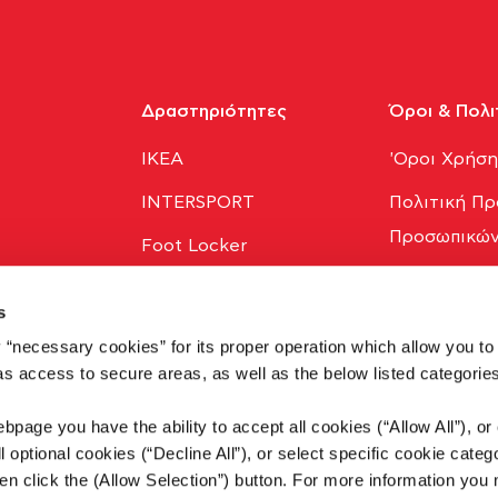
Δραστηριότητες
Όροι & Πολι
ΙΚΕΑ
'Οροι Χρήσ
INTERSPORT
Πολιτική Πρ
Προσωπικών
Foot Locker
Πολιτική Co
Holland & Barrett
s
Trade Logistics
 “necessary cookies” for its proper operation which allow you to
 as access to secure areas, as well as the below listed categories
Συμμετοχές
bpage you have the ability to accept all cookies (“Allow All”), or
ll optional cookies (“Decline All”), or select specific cookie categ
en click the (Allow Selection”) button. For more information you