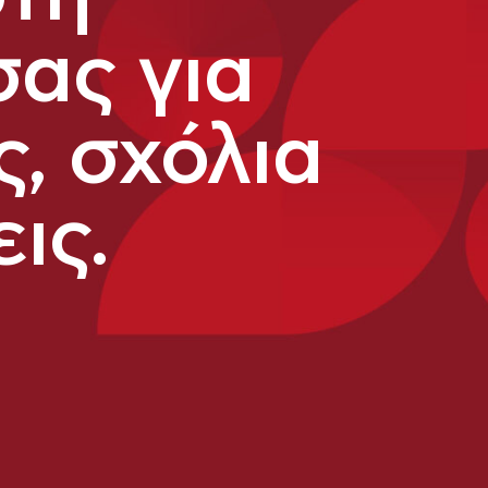
σας για
, σχόλια
ις.