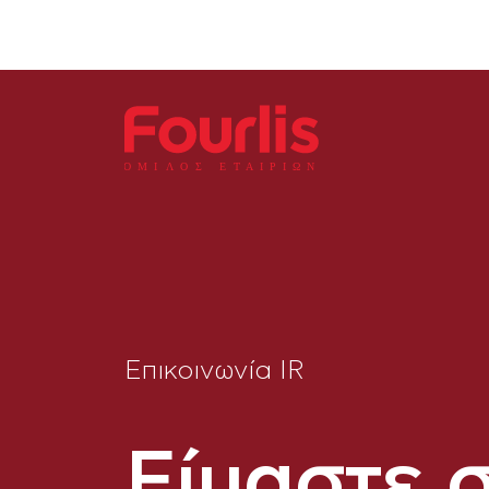
ΟΜΙ
Λ
Ο
Σ Ε
Τ
ΑΙΡΙΩΝ
Επικοινωνία ΙR
Είμαστε 