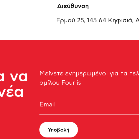
Διεύθυνση
Ερμού 25, 145 64 Κηφισιά,
α να
Μείνετε ενημερωμένοι για τα τε
ομίλου Fourlis​
νέα
Υποβολή