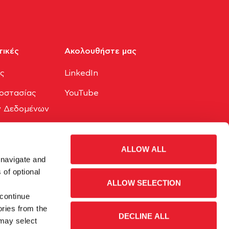
τικές
Ακολουθήστε μας​
ης
LinkedIn
οστασίας
YouTube
 Δεδομένων
okies
ALLOW ALL
 navigate and
 of optional
ALLOW SELECTION
 continue
ories from the
DECLINE ALL
 may select