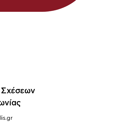
 Σχέσεων
νωνίας
is.gr