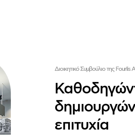
Διοικητικό Συμβούλιο της Fourlis 
Καθοδηγώντ
δημιουργών
επιτυχία