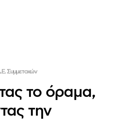
Α.Ε. Συμμετοχών
ας το όραμα,
τας την