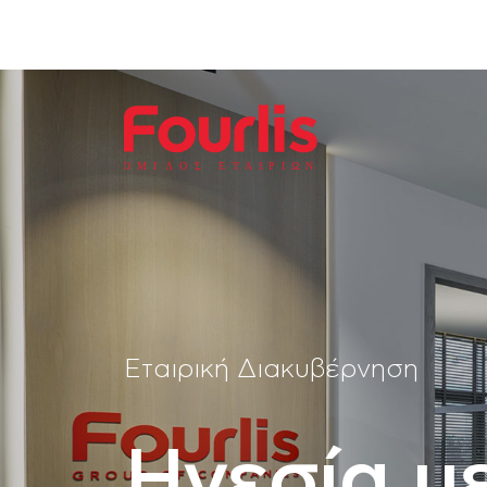
ΟΜΙ
Λ
Ο
Σ Ε
Τ
ΑΙΡΙΩΝ
Εταιρική Διακυβέρνηση
Ηγεσία μ