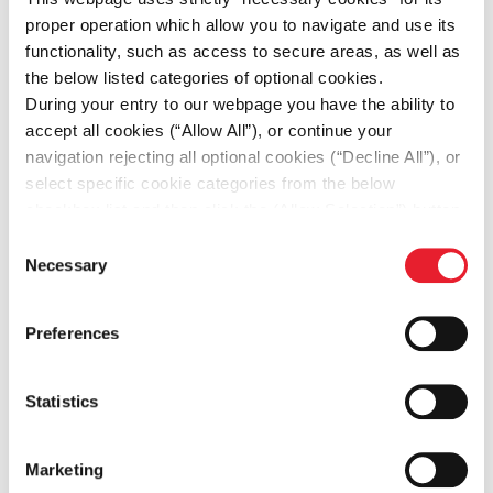
proper operation which allow you to navigate and use its
Η
INTELIQUA,
μέλος του Ομίλου
Entersoft
–
functionality, such as access to secure areas, as well as
SOFTONE
, είναι μία πολυβραβευμένη
Marketing
the below listed categories of optional cookies.
Technology εταιρεία
με 20 χρόνια επιτυχημένης
During your entry to our webpage you have the ability to
παρουσίας στην αγορά. Αναγνωρίζεται διεθνώς
accept all cookies (“Allow All”), or continue your
ως μία από τις κορυφαίες εταιρείες στον τομέα
navigation rejecting all optional cookies (“Decline All”), or
της, σύμφωνα με οργανισμούς, όπως η
Forrester
select specific cookie categories from the below
και η
Transparency Market Research
.
checkbox list and then click the (Allow Selection”) button.
Εξειδικεύεται στη δημιουργία και διαχείριση
For more information you may select “Show Details” or
Consent
refer to our
Cookie policy
. You may change your
προγραμμάτων Loyalty
, με τεχνολογική βάση την
Necessary
Selection
consent at anytime.
προηγμένη
AI
-
driven
Customer
Experience
and
Loyalty
CDP
πλατφόρμα,
Eliqua.CX
.
Preferences
Ανακαλύψτε περισσότερες επιλογές στο
ηλεκτρονικό κατάστημα:
Statistics
https://www.hollandandbarrett.gr/
Marketing
SHARE