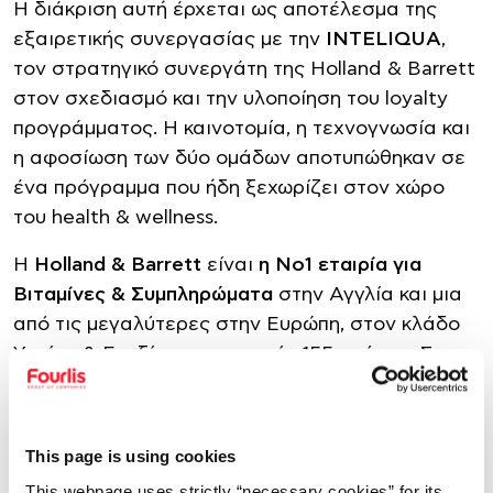
Η διάκριση αυτή έρχεται ως αποτέλεσμα της
εξαιρετικής συνεργασίας με την
INTELIQUA
,
τον στρατηγικό συνεργάτη της Holland & Barrett
στον σχεδιασμό και την υλοποίηση του loyalty
προγράμματος. Η καινοτομία, η τεχνογνωσία και
η αφοσίωση των δύο ομάδων αποτυπώθηκαν σε
ένα πρόγραμμα που ήδη ξεχωρίζει στον χώρο
του health & wellness.
H
Holland & Barrett
είναι
η Νο1 εταιρία για
Βιταμίνες & Συμπληρώματα
στην Αγγλία και μια
από τις μεγαλύτερες στην Ευρώπη, στον κλάδο
Υγείας & Ευεξίας, με εμπειρία 155 χρόνων. Στην
Ελλάδα, από το 2023, είναι εταιρία του
ομίλου
Fourlis
και έχει ισχυρή παρουσία στη χώρα με 11
φυσικά καταστήματα, καθώς και ένα ταχύτατα
This page is using cookies
αναπτυσσόμενο eshop.
This webpage uses strictly “necessary cookies” for its