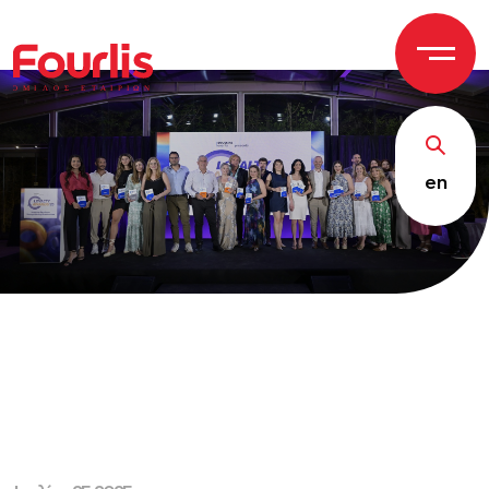
ΟΜΙ
Λ
Ο
Σ Ε
Τ
ΑΙΡΙΩΝ
en