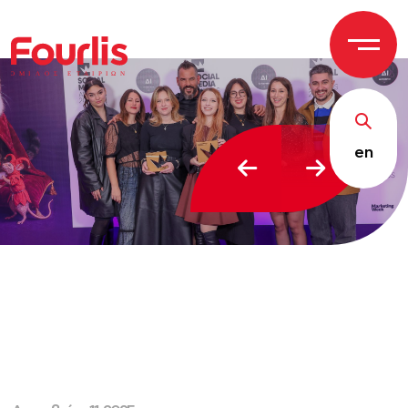
ΟΜΙ
Λ
Ο
Σ Ε
Τ
ΑΙΡΙΩΝ
en