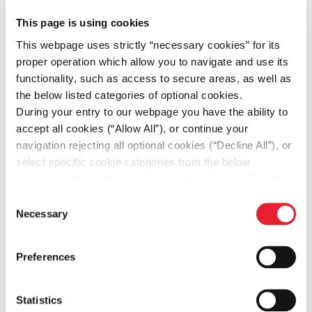
E-commerce Campaign”
This page is using cookies
Ταυτόχρονα, έλαβε 4 Βραβεία Μελών IAB στις
This webpage uses strictly “necessary cookies” for its
κατηγορίες: Performance-driven Marketing
proper operation which allow you to navigate and use its
functionality, such as access to secure areas, as well as
Excellence, Best Social Media Campaign, Best
the below listed categories of optional cookies.
Data-Driven Marketing Campaign, Best E-
During your entry to our webpage you have the ability to
commerce Campaign.
accept all cookies (“Allow All”), or continue your
navigation rejecting all optional cookies (“Decline All”), or
Η σταθερή επιτυχία της ΙΚΕΑ στον τομέα του
select specific cookie categories from the below
του digital marketing είναι άμεσα συνδεδεμένη
checkbox list and then click the (Allow Selection”) button.
με τη στενή συνεργασία της με την KINESSO και
For more information you may select “Show Details” or
Consent
τη The Newtons Laboratory, των οποίων η
refer to our
Cookie policy
. You may change your
Necessary
Selection
συμβολή στον σχεδιασμό, την ανάλυση και την
consent at anytime.
υλοποίηση των ενεργειών υπήρξε καθοριστική.
Preferences
Με τις νέες αυτές διακρίσεις, η ΙΚΕΑ συνεχίζει
να χτίζει σταθερά την παρουσία της στο
Statistics
ψηφιακό περιβάλλον, υπογραμμίζοντας την