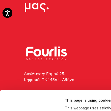
μας.
ΟΜΙ
Λ
Ο
Σ Ε
Τ
ΑΙΡΙΩΝ
Διεύθυνση: Ερμού 25.
Κηφισιά, ΤΚ-14564, Αθήνα
+30210 629-3000
This page is using cookie
info@fourlis.gr
This webpage uses strictly