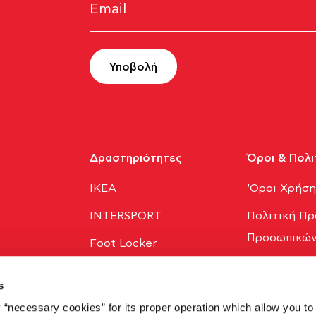
Υποβολή
Δραστηριότητες
Όροι & Πολι
ΙΚΕΑ
'Οροι Χρήσ
INTERSPORT
Πολιτική Πρ
Προσωπικών
Foot Locker
Πολιτική Co
Holland & Barrett
s
Trade Logistics
 “necessary cookies” for its proper operation which allow you to