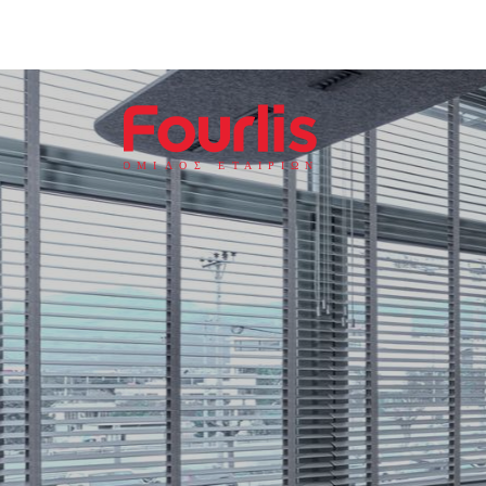
ΟΜΙ
Λ
Ο
Σ Ε
Τ
ΑΙΡΙΩΝ