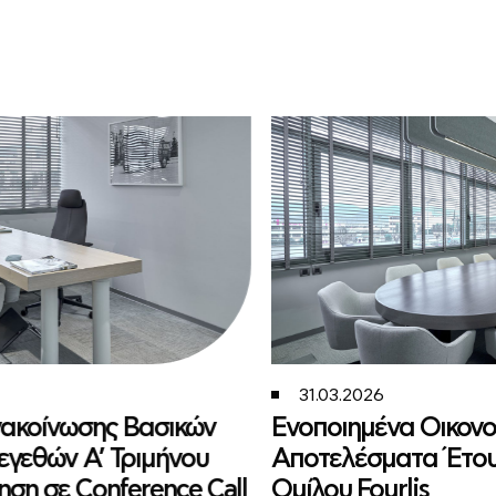
31.03.2026
ακοίνωσης Βασικών
Ενοποιημένα Οικονο
εγεθών Α’ Τριμήνου
Αποτελέσματα Έτου
ση σε Conference Call
Ομίλου Fourlis