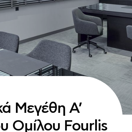
κά Μεγέθη Α’
υ Ομίλου Fourlis