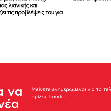
ς λιανικής και
ει τις προβλέψεις του για
α να
Μείνετε ενημερωμένοι για τα τε
ομίλου Fourlis​
νέα