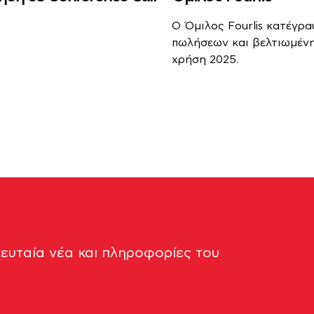
Ο Όμιλος Fourlis κατέγρ
πωλήσεων και βελτιωμέν
χρήση 2025.
λευταία νέα και πληροφορίες του