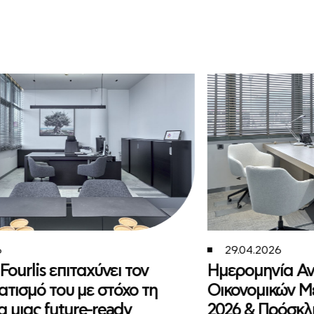
6
29.04.2026
Fourlis επιταχύνει τον
Ημερομηνία Αν
τισμό του με στόχο τη
Οικονομικών Μ
α μιας future-ready
2026 & Πρόσκλη