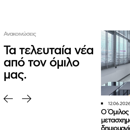
Ανακοινώσεις
Τα τελευταία νέα
από τον όμιλο
μας.
.08.2026
12.06.202
ομηνία Ανακοίνωσης
Ο Όμιλος 
νομικών Αποτελεσμάτων Α’
μετασχημα
ήνου 2026 & Πρόσκληση σε
δημιουργί