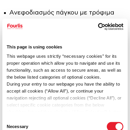
Ανεφοδιασμός πάγκου με τρόφιμα
Εφαρμογή προδιαγραφών ποιότητας
και υγιεινής (HACCP, ISO)
This page is using cookies
Συνεργασία και τήρηση των
This webpage uses strictly “necessary cookies” for its
proper operation which allow you to navigate and use its
χρονοδιαγραμμάτων της εταιρείας
functionality, such as access to secure areas, as well as
the below listed categories of optional cookies.
During your entry to our webpage you have the ability to
accept all cookies (“Allow All”), or continue your
Τα Προσόντα Σου
navigation rejecting all optional cookies (“Decline All”), or
select specific cookie categories from the below
checkbox list and then click the (Allow Selection”) button.
• Πιστοποιητικό Υγείας
For more information you may select “Show Details” or
Consent
refer to our
Cookie policy
. You may change your
Necessary
Selection
• Απολυτήριο Λυκείου