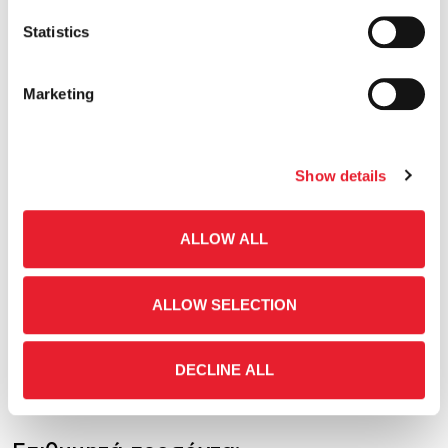
Γνώση χρήσης Η/Υ
Statistics
Προσανατολισμός στην Εξυπηρέτηση
Marketing
του Πελάτη
Αποτελεσματική συνεργασία με
Show details
συναδέλφους και προϊσταμένους
ALLOW ALL
Ικανότητα διαχείρισης κρίσεων και
δύσκολων καταστάσεων
ALLOW SELECTION
Ομαδικό πνεύμα και καλή επικοινωνία
DECLINE ALL