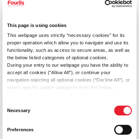
περιστατικών
Τα Προσόντα Σου
This page is using cookies
This webpage uses strictly “necessary cookies” for its
proper operation which allow you to navigate and use its
Κάτοχος άδειας εργασίας Προσωπικού
functionality, such as access to secure areas, as well as
Ασφάλειας των ιδιωτικών
the below listed categories of optional cookies.
επιχειρήσεων παροχής υπηρεσιών
During your entry to our webpage you have the ability to
accept all cookies (“Allow All”), or continue your
ασφάλειας που είναι σε ισχύ
navigation rejecting all optional cookies (“Decline All”), or
select specific cookie categories from the below
Βεβαίωση επαγγελματικής κατάρτισης
checkbox list and then click the (Allow Selection”) button.
ειδικότητας «Στέλεχος Υπηρεσιών
For more information you may select “Show Details” or
Consent
refer to our
Cookie policy
. You may change your
Ασφάλειας»
Necessary
Selection
consent at anytime.
Γνώση της Αγγλικής Γλώσσας
Preferences