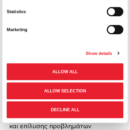
τμήμα ευθύνης
Statistics
Marketing
Τα Προσόντα Σου
Πτυχίο ΑΕΙ/ΤΕΙ ( κατα προτίμηση στη
Show details
Διοίκηση Επιχειρήσεων)
ALLOW ALL
Καλή γνώση της Αγγλικής γλώσσας
ALLOW SELECTION
Καλή γνώση Η/Υ Εμπειρία στη
διαχείριση ανθρώπων και ομάδων
DECLINE ALL
Ικανότητες ανάληψης πρωτοβουλιών
και επίλυσης προβλημάτων