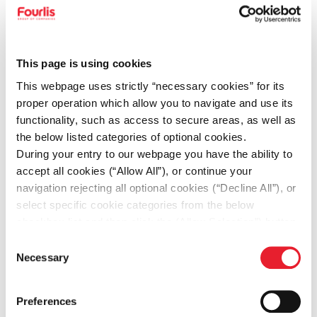
Εφαρμογή όλων των ενεργειών που
έχουν τεθεί για την περαιτέρω
This page is using cookies
ανάπτυξη του brand της ΙΚΕΑ
This webpage uses strictly “necessary cookies” for its
proper operation which allow you to navigate and use its
functionality, such as access to secure areas, as well as
Εξασφάλιση πως όλες οι εταιρικές &
the below listed categories of optional cookies.
νομικές κατευθυντήριες γραμμές για
During your entry to our webpage you have the ability to
την υγεία και την ασφάλεια τηρούνται
accept all cookies (“Allow All”), or continue your
navigation rejecting all optional cookies (“Decline All”), or
σε όλους τους τομείς ευθύνης άνα
select specific cookie categories from the below
πάσα στιγμή
checkbox list and then click the (Allow Selection”) button.
For more information you may select “Show Details” or
Consent
Τακτική παρακολούθηση, έλεγχο και
refer to our
Cookie policy
. You may change your
Necessary
Selection
consent at anytime.
βελτίωση των λειτουργικών εξόδων
και των KPIs που σχετίζονται με το
Preferences