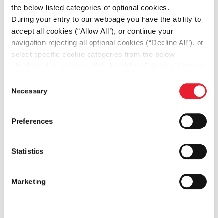
the below listed categories of optional cookies.
Υποστηρίζεις τη λειτουργία του τομέα,
During your entry to our webpage you have the ability to
accept all cookies (“Allow All”), or continue your
όποτε κρίνεται απαραίτητο
navigation rejecting all optional cookies (“Decline All”), or
select specific cookie categories from the below
checkbox list and then click the (Allow Selection”) button.
For more information you may select “Show Details” or
Consent
Τα Προσόντα Σου
refer to our
Cookie policy
. You may change your
Necessary
Selection
consent at anytime.
Απολυτήριο Λυκείου
Preferences
Γνώση Η/Υ
Statistics
Προσανατολισμός στην Εξυπηρέτηση
Marketing
του Πελάτη
Προσανατολισμός στο Αποτέλεσμα