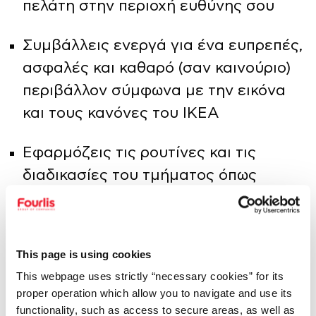
πελάτη στην περιοχή ευθύνης σου
Συμβάλλεις ενεργά για ένα ευπρεπές,
ασφαλές και καθαρό (σαν καινούριο)
περιβάλλον σύμφωνα με την εικόνα
και τους κανόνες του ΙΚΕΑ
Εφαρμόζεις τις ρουτίνες και τις
διαδικασίες του τμήματος όπως
ανατίθενται βάσει των εταιρικών
οδηγιών
This page is using cookies
Συμμετέχεις σε όλες τις προωθητικές
This webpage uses strictly “necessary cookies” for its
ενέργειες της εταιρείας και προωθείς
proper operation which allow you to navigate and use its
την κάρτα ΙΚΕΑ Family
functionality, such as access to secure areas, as well as