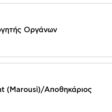
ογητής Οργάνων
nt (Marousi)/Αποθηκάριος