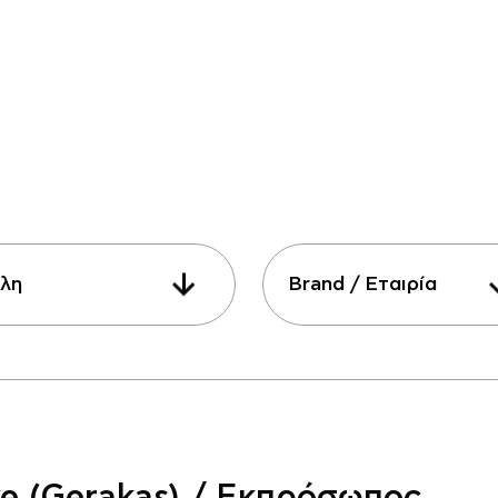
λη
Brand / Εταιρία