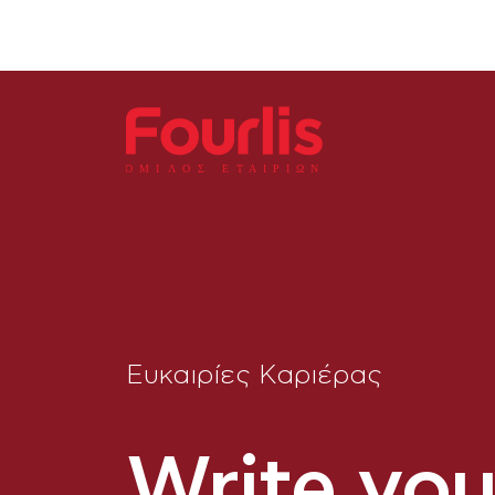
ΟΜΙ
Λ
Ο
Σ Ε
Τ
ΑΙΡΙΩΝ
Ευκαιρίες Καριέρας
Write you