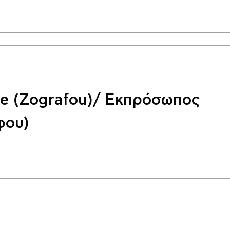
ve (Zografou)/ Εκπρόσωπος
φου)