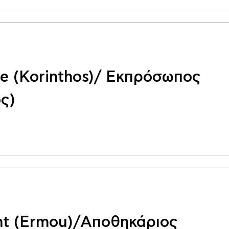
ve (Korinthos)/ Εκπρόσωπος
ς)
nt (Ermou)/Αποθηκάριος