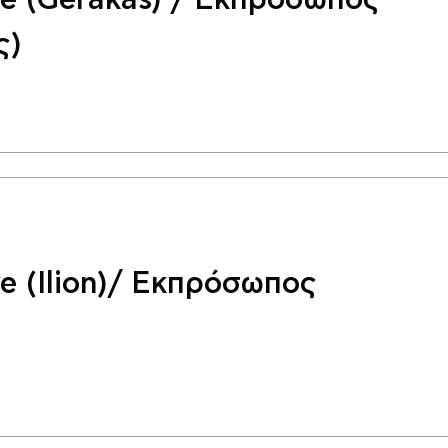
ve (Gerakas) / Εκπρόσωπος
ς)
ve (Ilion)/ Εκπρόσωπος