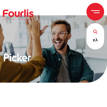
GROUP OF
C
OM
P
ANI
E
S
ελ
Picker