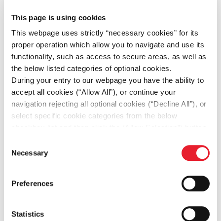
αποθηκευτικούς χώρους βάσει
This page is using cookies
παραγγελιών
This webpage uses strictly “necessary cookies” for its
proper operation which allow you to navigate and use its
Χρήση scanner (RF) για εντοπισμό και
functionality, such as access to secure areas, as well as
the below listed categories of optional cookies.
καταγραφή προϊόντων
During your entry to our webpage you have the ability to
accept all cookies (“Allow All”), or continue your
Συσκευασία και προετοιμασία
navigation rejecting all optional cookies (“Decline All”), or
παραγγελιών προς αποστολή
select specific cookie categories from the below
checkbox list and then click the (Allow Selection”) button.
For more information you may select “Show Details” or
Έλεγχος ακρίβειας και ποιότητας των
Consent
refer to our
Cookie policy
. You may change your
Necessary
Selection
προϊόντων
consent at anytime.
Preferences
Συμμετοχή σε διαδικασίες απογραφής
και τακτοποίησης αποθήκης
Statistics